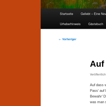
Hauptmenü
Startseite
Geliebt – Eine Nov
Zum
Urheberhinweis
Gästebuch
primären
Inhalt
Beitragsnavigation
←
Vorheriger
springen
Auf
Veröffentlic
Auf dass 
Pass‘ auf 
Bewahr’ Di
was man so