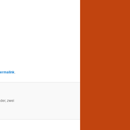
ermalink
.
der, zwei