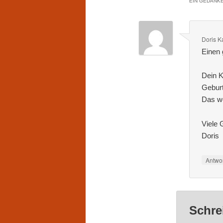
EIN GEDANKE
Doris K
Einen 
Dein K
Gebur
Das wo
Viele 
Doris
Antwo
Schre