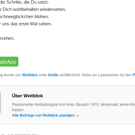
ie Schritte, die Du setzt.
e Dich wohlbehalten wiedersehen,
Schneeglöckchen blühen,
r uns das erste Mal sahen.
rsehen.
atsApp
rag wurde von
Weitblick
unter
Grüße
veröffentlicht. Setze ein Lesezeichen für den
P
Über Weitblick
Passionierter Hobbyfotograf und Autor. Baujahr 1970, Verheiratet, keine Kin
Katzen.
Alle Beiträge von Weitblick anzeigen
→