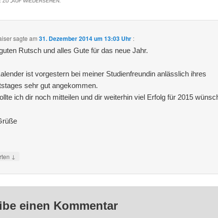
 ZU „
AUF WIEDERSEHEN.
“
aiser
sagte am
31. Dezember 2014 um 13:03 Uhr
:
guten Rutsch und alles Gute für das neue Jahr.
alender ist vorgestern bei meiner Studienfreundin anlässlich ihres
tstages sehr gut angekommen.
llte ich dir noch mitteilen und dir weiterhin viel Erfolg für 2015 wünsc
Grüße
↓
rten
ibe einen Kommentar