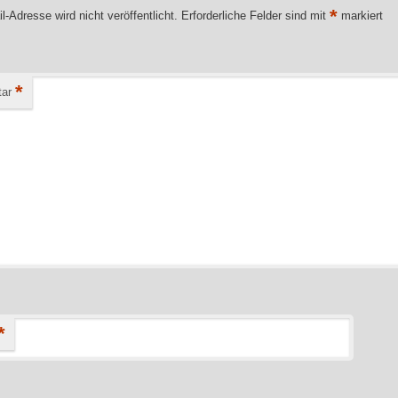
*
l-Adresse wird nicht veröffentlicht.
Erforderliche Felder sind mit
markiert
*
ar
*