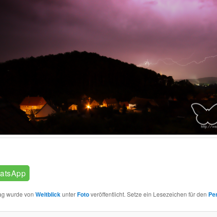
atsApp
rag wurde von
Weitblick
unter
Foto
veröffentlicht. Setze ein Lesezeichen für den
Pe