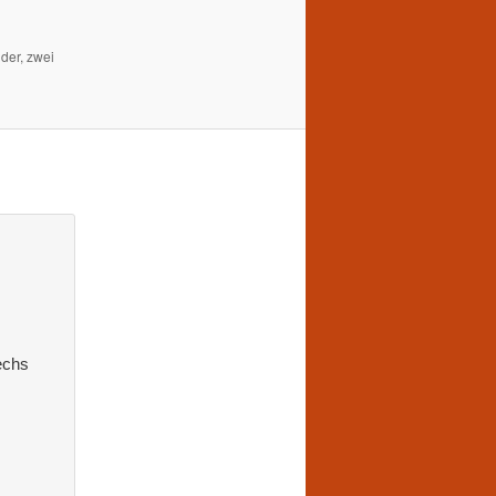
der, zwei
echs