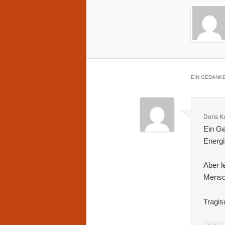
EIN GEDANKE
Doris K
Ein Ge
Energi
Aber l
Mensch
Tragis