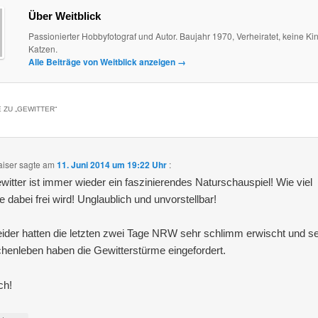
Über Weitblick
Passionierter Hobbyfotograf und Autor. Baujahr 1970, Verheiratet, keine Kin
Katzen.
Alle Beiträge von Weitblick anzeigen
→
 ZU „
GEWITTER
“
aiser
sagte am
11. Juni 2014 um 19:22 Uhr
:
witter ist immer wieder ein faszinierendes Naturschauspiel! Wie viel
e dabei frei wird! Unglaublich und unvorstellbar!
eider hatten die letzten zwei Tage NRW sehr schlimm erwischt und s
enleben haben die Gewitterstürme eingefordert.
ch!