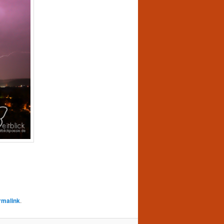
rmalink
.