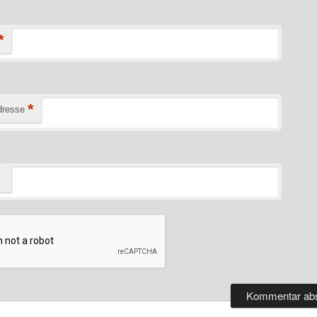
*
*
dresse