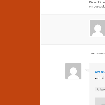
Dieser Eint
ein Lesezei
2 GEDANKEN 
Streitz 
…mal 
Antwo