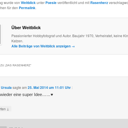
rag wurde von
Weitblick
unter
Poesie
veröffentlicht und mit
Rasenherz
verschlagwor
chen für den
Permalink
.
Über Weitblick
Passionierter Hobbyfotograf und Autor. Baujahr 1970, Verheiratet, keine Kin
Katzen.
Alle Beiträge von Weitblick anzeigen
→
ZU „
DAS RASENHERZ
“
, Ursula
sagte am
25. Mai 2014 um 11:01 Uhr
:
wieder eine super Idee……♥
↓
rten