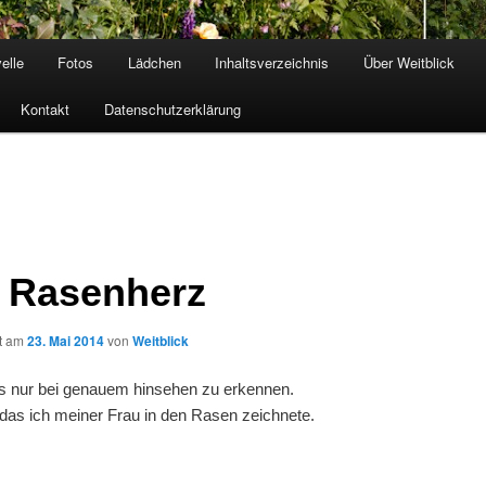
elle
Fotos
Lädchen
Inhaltsverzeichnis
Über Weitblick
Kontakt
Datenschutzerklärung
 Rasenherz
ht am
23. Mai 2014
von
Weitblick
es nur bei genauem hinsehen zu erkennen.
das ich meiner Frau in den Rasen zeichnete.