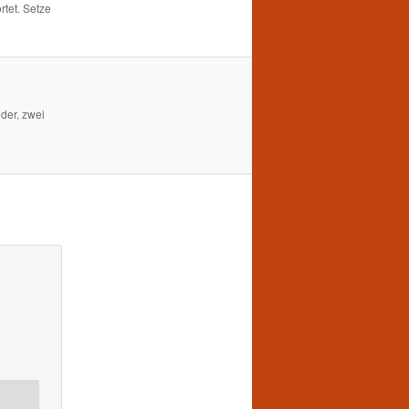
tet. Setze
der, zwei