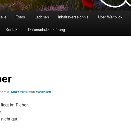
elle
Fotos
Lädchen
Inhaltsverzeichnis
Über Weitblick
Kontakt
Datenschutzerklärung
ber
ht am
3. März 2020
von
Weitblick
liegt im Fieber,
h,
 nicht gut.