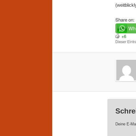
(weitblickl
Share on:
Wh
+6
Dieser Eint
Schre
Deine E-Mai