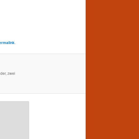
ermalink
.
der, zwei