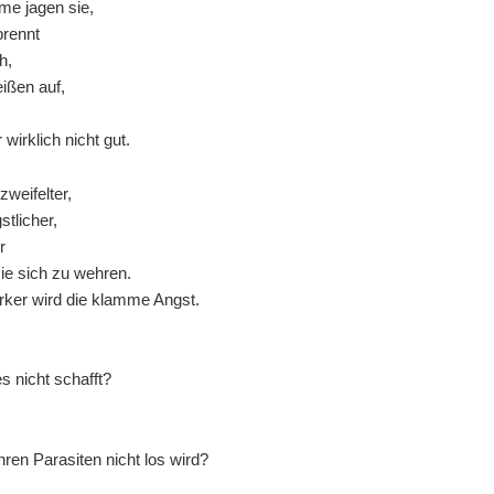
me jagen sie,
brennt
h,
ißen auf,
 wirklich nicht gut.
weifelter,
tlicher,
r
ie sich zu wehren.
rker wird die klamme Angst.
s nicht schafft?
hren Parasiten nicht los wird?