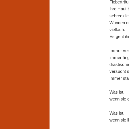
Fieberträu
ihre Haut 
schrecklic
Wunden re
vielfach.
Es geht ihr
Immer verz
immer ängs
drastische
versucht s
Immer stä
Was ist,
wenn sie e
Was ist,
wenn sie i