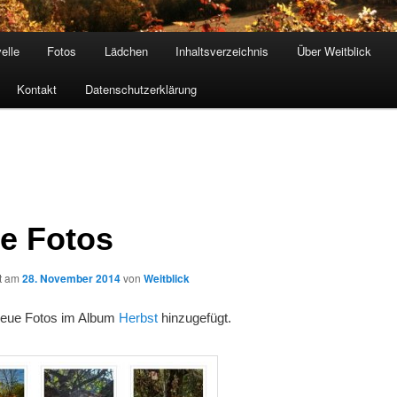
elle
Fotos
Lädchen
Inhaltsverzeichnis
Über Weitblick
Kontakt
Datenschutzerklärung
e Fotos
ht am
28. November 2014
von
Weitblick
neue Fotos im Album
Herbst
hinzugefügt.