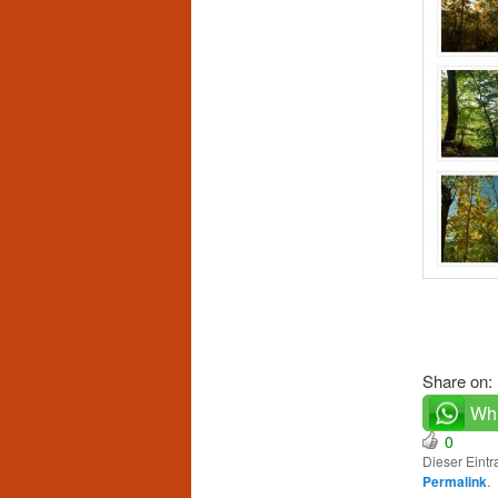
Share on:
Wh
0
Dieser Eint
Permalink
.