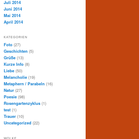
Juli 2014
Juni 2014
Mai 2014
April 2014
KATEGORIEN
Foto
(27)
Geschichten
(5)
Grüße
(13)
Kurze Info
(8)
Liebe
(50)
Melancholie
(19)
Metaphern / Parabeln
(16)
Natur
(27)
Poesie
(98)
Rosengartenzyklus
(1)
test
(1)
Trauer
(10)
Uncategorized
(22)
WOLKE