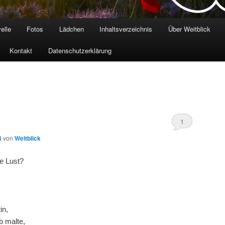
elle
Fotos
Lädchen
Inhaltsverzeichnis
Über Weitblick
Kontakt
Datenschutzerklärung
K
1
4
von
Weitblick
ne Lust?
in,
b malte,