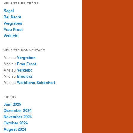
NEUESTE BEITRÄGE
Segel
Bei Nacht
Vergraben
Frau Frost
Verklebt
NEUESTE KOMMENTARE
Ane
zu
Vergraben
Ane
zu
Frau Frost
Ane
zu
Verklebt
Ane
zu
Einsturz
Ane
zu
Weibliche Schönheit
ARCHIV
Juni 2025
Dezember 2024
November 2024
Oktober 2024
August 2024