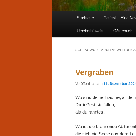
Hauptmenü
Startseite
Geliebt – Eine Nov
Zum
Zum
Urheberhinweis
Gästebuch
primären
sekundären
Inhalt
Inhalt
SCHLAGWORT-ARCHIV:
WEITBLIC
springen
springen
Vergraben
Veröffentlicht am
16. Dezember 202
Wo sind deine Träume, all dei
Du ließest sie fallen,
als du ranntest.
Wo ist die brennende Abiturient
die sich die Seele aus dem Lei