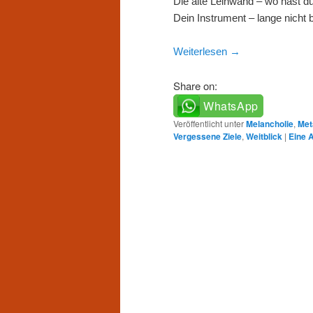
Die alte Leinwand – wo hast du
Dein Instrument – lange nicht b
Weiterlesen
→
Share on:
WhatsApp
Veröffentlicht unter
Melancholie
,
Met
Vergessene Ziele
,
Weitblick
|
Eine
A