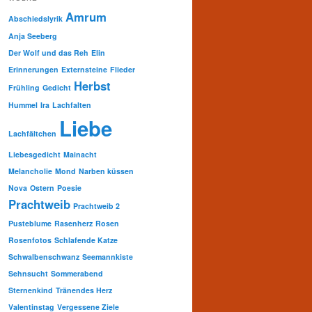
Amrum
Abschiedslyrik
Anja Seeberg
Der Wolf und das Reh
Elin
Erinnerungen
Externsteine
Flieder
Herbst
Frühling
Gedicht
Hummel
Ira
Lachfalten
Liebe
Lachfältchen
Liebesgedicht
Mainacht
Melancholie
Mond
Narben küssen
Nova
Ostern
Poesie
Prachtweib
Prachtweib 2
Pusteblume
Rasenherz
Rosen
Rosenfotos
Schlafende Katze
Schwalbenschwanz
Seemannkiste
Sehnsucht
Sommerabend
Sternenkind
Tränendes Herz
Valentinstag
Vergessene Ziele